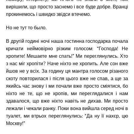
вирішили, що просто заснемо і все буде добре. Вранці
прокинемось і швидко звідси втечемо.
Но не тут то было.
В другій годині ночі наша гостинна господарка почала
кричати неймовірно різким голосом: “Господа! Не
хропите! Мешаете мне спать!” Ми переглянулись. Хто
з нас міг хропіти? Наче ніхто не хропить. Але сон вже
йшов не у всіх. За годину ця мантра голосом різаного
скоту повторилася і після цього вже не спав, а ще за
якийсь час знову і ми почали вже просто сміятися, бо
ніхто не те, що не хропів, ми переглядалися і нам
здавалося, що вже ніхто навіть не дихав. Ми просто
лежали і чекали ранку. Поки вона вийшла серед ночі в
туалет, ми втрьох переглянулись: “Да ну її нахєр, цю
Москву!”