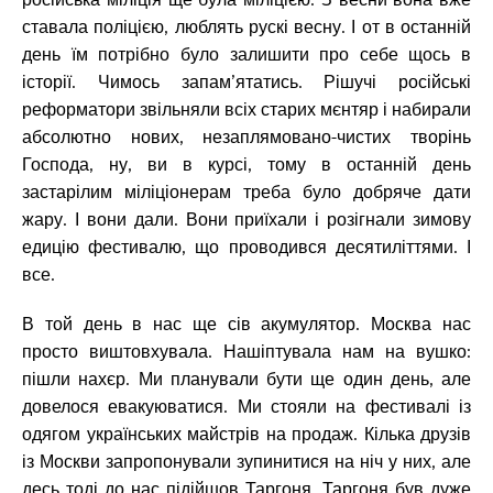
ставала поліцією, люблять рускі весну. І от в останній
день їм потрібно було залишити про себе щось в
історії. Чимось запам’ятатись. Рішучі російські
реформатори звільняли всіх старих мєнтяр і набирали
абсолютно нових, незаплямовано-чистих творінь
Господа, ну, ви в курсі, тому в останній день
застарілим міліціонерам треба було добряче дати
жару. І вони дали. Вони приїхали і розігнали зимову
едицію фестивалю, що проводився десятиліттями. І
все.
В той день в нас ще сів акумулятор. Москва нас
просто виштовхувала. Нашіптувала нам на вушко:
пішли нахєр. Ми планували бути ще один день, але
довелося евакуюватися. Ми стояли на фестивалі із
одягом українських майстрів на продаж. Кілька друзів
із Москви запропонували зупинитися на ніч у них, але
десь тоді до нас підійшов Таргоня. Таргоня був дуже