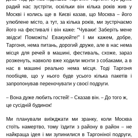
радий нас зустріти, оскільки він кілька років жив у
Москві і колись ще в Києві казав, що Москва – його
улюблене місто, а тут, за кілька років, ми зустрічаємо
його на фестивалі і він каже: “Чуваки! Заберіть мене
звідси! Поможіть! Евакуюйте!” І ми кажем, добре,
Таргоня, нема питань, дорогий друже, але в нас нема
місця для речей в машині, фестиваль, схоже, зараз
розженуть, навколо вже ходили мєнти з собаками, а в
нас в машині реально нема місця. Тоді Таргоня
пообіцяв, що у нього буде усього кілька пакетів і
запропонував переночувати у своєї подруги.
– Вона дуже любить гостей! – Сказав він. – До того ж,
це сусідній будинок!
Ми планували виїжджати ми зранку, коли Москва
стоїть намертво, тому їздити з району в район – не
найкраща ідея і ми зупинилися в Таргоніної подруги,