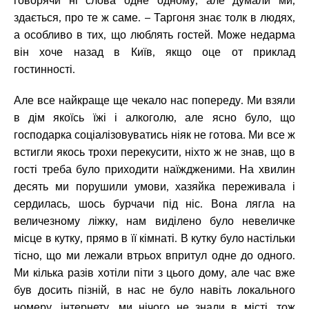
здається, про те ж саме. – Таргоня знає толк в людях,
а особливо в тих, що люблять гостей. Може недарма
він хоче назад в Київ, якщо оце от приклад
гостинності.
Але все найкраще ще чекало нас попереду. Ми взяли
в дім якоїсь їжі і алкоголю, але ясно було, що
господарка соціалізовуватись ніяк не готова. Ми все ж
встигли якось трохи перекусити, ніхто ж не знав, що в
гості треба було приходити наїждженими. На хвилин
десять ми порушили умови, хазяйка переживала і
сердилась, шось бурчачи під ніс. Вона лягла на
величезному ліжку, нам виділено було невеличке
місце в кутку, прямо в її кімнаті. В кутку було настільки
тісно, що ми лежали втрьох впритул одне до одного.
Ми кілька разів хотіли піти з цього дому, але час вже
був досить пізній, в нас не було навіть локального
номеру, інтернету, ми нічого не знали в місті, тож