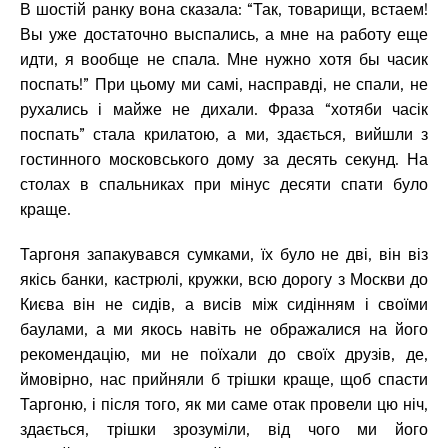
В шостій ранку вона сказала: “Так, товарищи, встаем!
Вы уже достаточно выспались, а мне на работу еще
идти, я вообще не спала. Мне нужно хотя бы часик
поспать!” При цьому ми самі, насправді, не спали, не
рухались і майже не дихали. Фраза “хотяби часік
поспать” стала крилатою, а ми, здається, вийшли з
гостинного московського дому за десять секунд. На
столах в спальниках при мінус десяти спати було
краще.
Таргоня запакувався сумками, їх було не дві, він віз
якісь банки, кастрюлі, кружки, всю дорогу з Москви до
Києва він не сидів, а висів між сидінням і своїми
баулами, а ми якось навіть не ображалися на його
рекомендацію, ми не поїхали до своїх друзів, де,
ймовірно, нас прийняли б трішки краще, щоб спасти
Таргоню, і після того, як ми саме отак провели цю ніч,
здається, трішки зрозуміли, від чого ми його