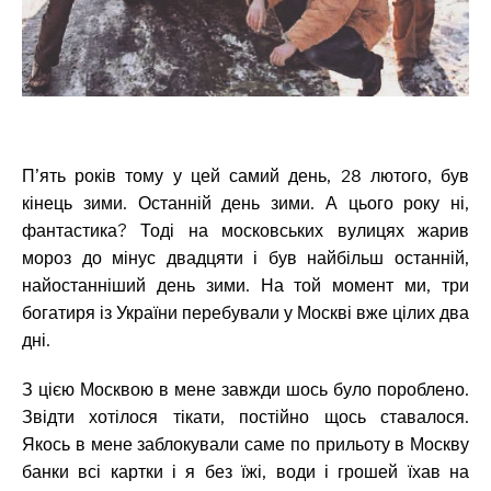
П’ять років тому у цей самий день, 28 лютого, був
кінець зими. Останній день зими. А цього року ні,
фантастика? Тоді на московських вулицях жарив
мороз до мінус двадцяти і був найбільш останній,
найостанніший день зими. На той момент ми, три
богатиря із України перебували у Москві вже цілих два
дні.
З цією Москвою в мене завжди шось було пороблено.
Звідти хотілося тікати, пост
ійно щось ставалося.
Якось в мене заблокували саме по прильоту в Москву
банки всі картки і я без їжі, води і грошей їхав на