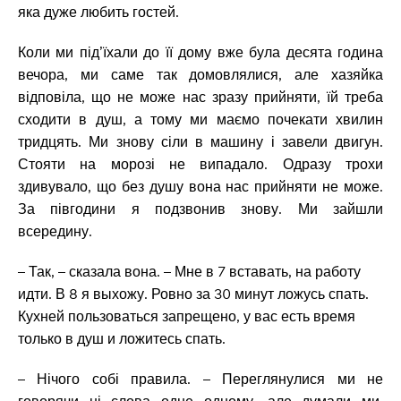
яка дуже любить гостей.
Коли ми під’їхали до її дому вже була десята година
вечора, ми саме так домовлялися, але хазяйка
відповіла, що не може нас зразу прийняти, їй треба
сходити в душ, а тому ми маємо почекати хвилин
тридцять. Ми знову сіли в машину і завели двигун.
Стояти на морозі не випадало. Одразу трохи
здивувало, що без душу вона нас прийняти не може.
За півгодини я подзвонив знову. Ми зайшли
всередину.
– Так, – сказала вона. – Мне в 7 вставать, на работу
идти. В 8 я выхожу. Ровно за 30 минут ложусь спать.
Кухней пользоваться запрещено, у вас есть время
только в душ и ложитесь спать.
– Нічого собі правила. – Переглянулися ми не
говорячи ні слова одне одному, але думали ми,