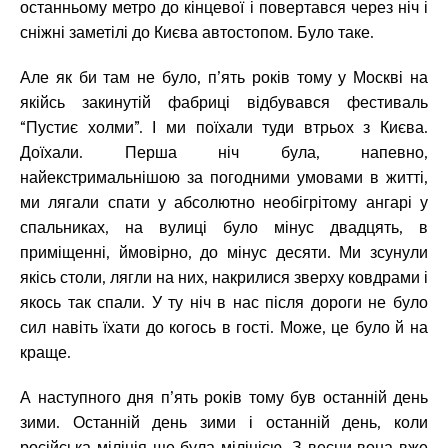
останньому метро до кінцевої і повертався через ніч і
сніжні заметілі до Києва автостопом. Було таке.
Але як би там не було, п’ять років тому у Москві на
якійсь закинутій фабриці відбувався фестиваль
“Пустиє холми”. І ми поїхали туди втрьох з Києва.
Доїхали. Перша ніч була, напевно,
найекстримальнішою за погодними умовами в житті,
ми лягали спати у абсолютно необігрітому ангарі у
спальниках, на вулиці було мінус двадцять, в
приміщенні, ймовірно, до мінус десяти. Ми зсунули
якісь столи, лягли на них, накрилися зверху ковдрами і
якось так спали. У ту ніч в нас після дороги не було
сил навіть їхати до когось в гості. Може, це було й на
краще.
А наступного дня п’ять років тому був останній день
зими. Останній день зими і останній день, коли
російська міліція ще була міліцією. З весни вона вже