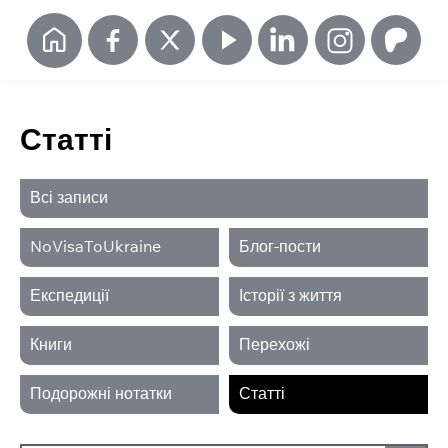
Статті
Всі записи
NoVisaToUkraine‬
Блог-пости
Експедиції
Історії з життя
Книги
Перехожі
Подорожні нотатки
Статті