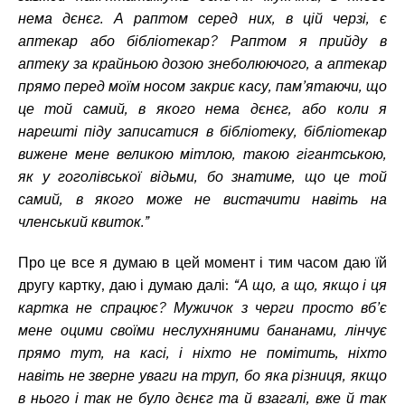
нема дєнєг. А раптом серед них, в цій черзі, є
аптекар або бібліотекар? Раптом я прийду в
аптеку за крайньою дозою знеболюючого, а аптекар
прямо перед моїм носом закриє касу, пам’ятаючи, що
це той самий, в якого нема дєнєг, або коли я
нарешті піду записатися в бібліотеку, бібліотекар
вижене мене великою мітлою, такою гігантською,
як у гоголівської відьми, бо знатиме, що це той
самий, в якого може не вистачити навіть на
членський квиток.”
Про це все я думаю в цей момент і тим часом даю їй
другу картку, даю і думаю далі:
“А що, а що, якщо і ця
картка не спрацює? Мужичок з черги просто вб’є
мене оцими своїми неслухняними бананами, лінчує
прямо тут, на касі, і ніхто не помітить, ніхто
навіть не зверне уваги на труп, бо яка різниця, якщо
в нього і так не було дєнєг та й взагалі, вже й так