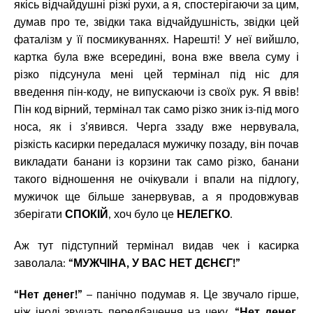
якісь відчайдушні різкі рухи, а я, спостерігаючи за цим,
думав про те, звідки така відчайдушність, звідки цей
фаталізм у її посмикуваннях. Нарешті! У неї вийшло,
картка була вже всередині, вона вже ввела суму і
різко підсунула мені цей термінал під ніс для
введення пін-коду, не випускаючи із своїх рук. Я ввів!
Пін код вірний, термінал так само різко зник із-під мого
носа, як і з’явився. Черга ззаду вже нервувала,
різкість касирки передалася мужичку позаду, він почав
викладати банани із корзини так само різко, банани
такого відношення не очікували і впали на підлогу,
мужичок ще більше занервував, а я продовжував
зберігати
СПОКІЙ
, хоч було це
НЕЛЕГКО
.
Аж тут підступний термінал видав чек і касирка
заволала:
“МУЖЧІНА, У ВАС НЕТ ДЄНЄГ!”
“Нет денег!”
– панічно подумав я. Це звучало гірше,
ніж іноді звучать передбачення на чеку.
“Нет денег,