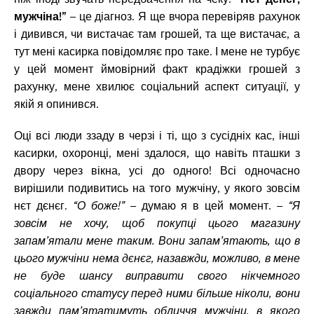
мужчіна!”
– це діагноз. Я ще вчора перевіряв рахунок
і дивився, чи вистачає там грошей, та ще вистачає, а
тут мені касирка повідомляє про таке. І мене не турбує
у цей момент ймовірний факт крадіжки грошей з
рахунку, мене хвилює соціальний аспект ситуації, у
якій я опинився.
Оці всі люди ззаду в черзі і ті, що з сусідніх кас, інші
касирки, охоронці, мені здалося, що навіть пташки з
двору через вікна, усі до одного! Всі одночасно
вирішили подивитись на того мужчіну, у якого зовсім
нєт дєнєг.
“О боже!” –
думаю я в цей момент.
– “Я
зовсім не хочу, щоб покупці цього магазину
запам’ятали мене таким. Вони запам’ятають, що в
цього мужчіни нема дєнєг, назавжди, можливо, в мене
не буде шансу виправити свого нікчемного
соціального статусу перед ними більше ніколи, вони
завжди пам’ятатимуть обличчя мужчіни, в якого