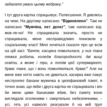
забагато уваги цьому жебраку.”
І тут друга картка спрацьовує. Полегшення. Я дивлюсь
на чеки. На другому написано:
“Відмовлено”
. Там не
написано
“Мужчіна, нєт дєнєг”
, там написано від-
мов-ле-но! Не спрацювала значить, просто не
спрацювала, мене несправедливо понизили у
соціальному класі! Мені хочеться сказати про це всім
на цій касі:
“Бачте, касирка помилилася, у них така
тяжка робота, коледж благородності, дві вищі
освіти, а може і три, а потім цей супермаркет,
буває таке, що і вони помиляються, буває!”
Але на
мене вже ніхто навіть не дивиться, касирка вже пакує
неслухняні банани мужичка в целофановий пакет, я
точно знаю, що якби і друга картка не спрацювала і він
би мене цими бананами вбив, без пакету вони
виглядали оголеними і смертельно небезпечними, –
усі, геть усі навколо реагували б на мій труп