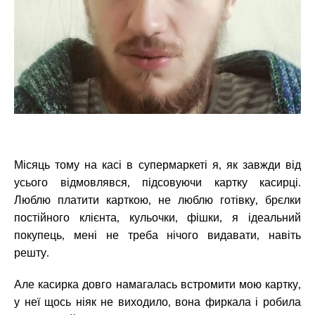
Місяць тому на касі в супермаркеті я, як завжди від
усього відмовлявся, підсовуючи картку касирці.
Люблю платити карткою, не люблю готівку, брєлки
постійного клієнта, кульочки, фішки, я ідеальний
покупець, мені не треба нічого видавати, навіть
решту.
Але касирка довго намагалась встромити мою картку,
у неї щось ніяк не виходило, вона фиркала і робила