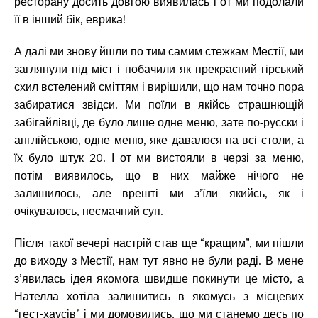
ресторану досить довгою виявилась і от ми подолали
її в інший бік, еврика!
А далі ми знову йшли по тим самим стежкам Местії, ми
заглянули під міст і побачили як прекрасний гірський
схил встелений сміттям і вирішили, що нам точно пора
забиратися звідси. Ми поїли в якійсь страшнющій
забігайлівці, де було лише одне меню, зате по-русски і
англійською, одне меню, яке давалося на всі столи, а
їх було штук 20. І от ми вистояли в черзі за меню,
потім виявилось, що в них майже нічого не
залишилось, але врешті ми з’їли якийсь, як і
очікувалось, несмачний суп.
Після такої вечері настрій став ще “кращим”, ми пішли
до виходу з Местії, нам тут явно не були раді. В мене
з’явилась ідея якомога швидше покинути це місто, а
Нателла хотіла залишитись в якомусь з місцевих
“гест-хаусів” і ми домовились, що ми станемо десь по