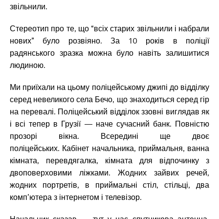
звільнили.
Стереотип про те, що “всіх старих звільнили і набрали
нових” було розвіяно. За 10 років в поліції
радянського зразка можна було навіть залишитися
людиною.
Ми приїхали на цьому поліцейському джипі до відділку
серед невеликого села Бечо, що знаходиться серед гір
на перевалі. Поліцейський відділок ззовні виглядав як
і всі тепер в Грузії — наче сучасний банк. Повністю
прозорі вікна. Всередині ще двоє
поліцейських. Кабінет начальника, приймальня, ванна
кімната, перевдягалка, кімната для відпочинку з
двоповерховими ліжками. Жодних зайвих речей,
жодних портретів, в приймальні стіл, стільці, два
комп’ютера з інтернетом і телевізор.