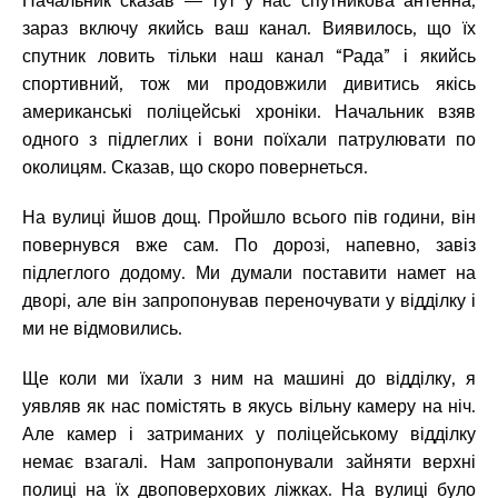
Начальник сказав — тут у нас спутникова антенна,
зараз включу якийсь ваш канал. Виявилось, що їх
спутник ловить тільки наш канал “Рада” і якийсь
спортивний, тож ми продовжили дивитись якісь
американські поліцейські хроніки. Начальник взяв
одного з підлеглих і вони поїхали патрулювати по
околицям. Сказав, що скоро повернеться.
На вулиці йшов дощ. Пройшло всього пів години, він
повернувся вже сам. По дорозі, напевно, завіз
підлеглого додому. Ми думали поставити намет на
дворі, але він запропонував переночувати у відділку і
ми не відмовились.
Ще коли ми їхали з ним на машині до відділку, я
уявляв як нас помістять в якусь вільну камеру на ніч.
Але камер і затриманих у поліцейському відділку
немає взагалі. Нам запропонували зайняти верхні
полиці на їх двоповерхових ліжках. На вулиці було