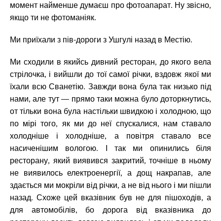
момент найменше думаєш про фотоапарат. Ну звісно,
якщо ти не фотоманіяк.
Ми приїхали з пів-дороги з Ушгулі назад в Местію.
Ми сходили в якийсь дивний ресторан, до якого вела
стрілочка, і вийшли до тої самої річки, вздовж якої ми
їхали всю Сванетію. Завжди вона була так низько під
нами, але тут — прямо таки можна було доторкнутись,
от тільки вона була настільки швидкою і холодною, що
по мірі того, як ми до неї спускалися, нам ставало
холодніше і холодніше, а повітря ставало все
насиченішим вологою. І так ми опинились біля
ресторану, який виявився закритий, точніше в ньому
не виявилось електроенергії, а дощ накрапав, але
здається ми мокріли від річки, а не від нього і ми пішли
назад. Схоже цей вказівник був не для пішоходів, а
для автомобілів, бо дорога від вказівника до