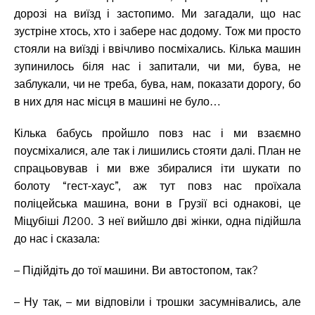
дорозі на виїзд і застопимо. Ми загадали, що нас
зустріне хтось, хто і забере нас додому. Тож ми просто
стояли на виїзді і ввічливо посміхались. Кілька машин
зупинилось біля нас і запитали, чи ми, бува, не
заблукали, чи не треба, бува, нам, показати дорогу, бо
в них для нас місця в машині не було…
Кілька бабусь пройшло повз нас і ми взаємно
поусміхалися, але так і лишились стояти далі. План не
спрацьовував і ми вже збиралися іти шукати по
болоту “гест-хаус”, аж тут повз нас проїхала
поліцейська машина, вони в Грузії всі однакові, це
Міцубіші Л200. З неї вийшло дві жінки, одна підійшла
до нас і сказала:
– Підійдіть до тої машини. Ви автостопом, так?
– Ну так, – ми відповіли і трошки засумнівались, але