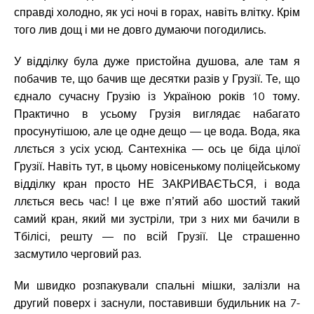
справді холодно, як усі ночі в горах, навіть влітку. Крім
того лив дощ і ми не довго думаючи погодились.
У відділку була дуже пристойна душова, але там я
побачив те, що бачив ще десятки разів у Грузії. Те, що
єднало сучасну Грузію із Україною років 10 тому.
Практично в усьому Грузія виглядає набагато
просунутішою, але це одне дещо — це вода. Вода, яка
ллється з усіх усюд. Сантехніка — ось це біда цілої
Грузії. Навіть тут, в цьому новісенькому поліцейському
відділку кран просто НЕ ЗАКРИВАЄТЬСЯ, і вода
ллється весь час! І це вже п’ятий або шостий такий
самий кран, який ми зустріли, три з них ми бачили в
Тбілісі, решту — по всій Грузії. Це страшенно
засмутило черговий раз.
Ми швидко розпакували спальні мішки, залізли на
другий поверх і заснули, поставивши будильник на 7-