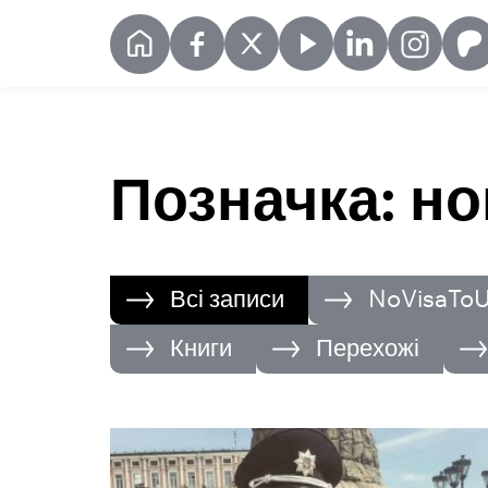
Позначка:
но
Всі записи
NoVisaToUk
Книги
Перехожі