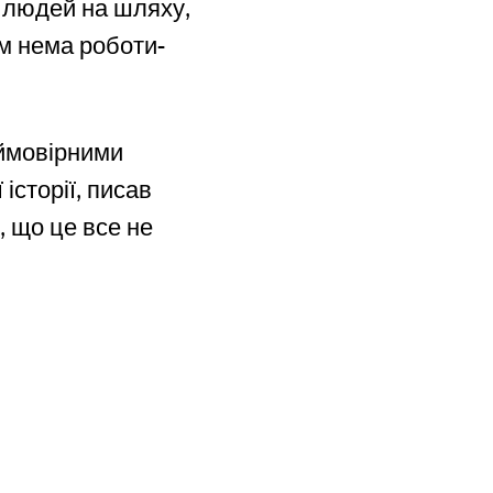
іч людей на шляху,
там нема роботи-
еймовірними
історії, писав
, що це все не