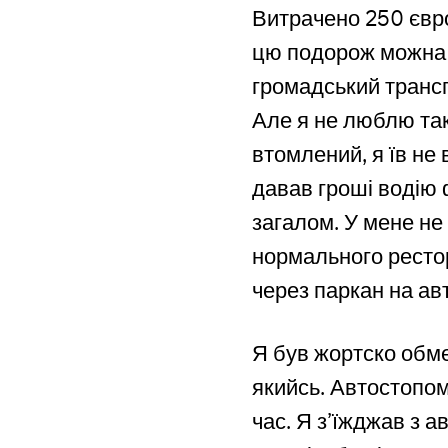
Витрачено 250 євро
цю подорож можна б
громадський трансп
Але я не люблю так
втомлений, я їв не 
давав гроші водію ф
загалом. У мене не
нормального рестора
через паркан на ав
Я був жортско обме
якийсь. Автостопом 
час. Я з’їжджав з а