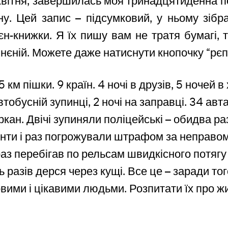
1 квітня, завершилась моя тринадцятиденна 
у. Цей запис – підсумковий, у ньому зібран
єн-книжки. Я їх пишу вам не тратя бумагі, 
інєній. Можете даже натиснути кнопочку “рєп
км пішки. 9 країн. 4 ночі в друзів, 5 ночей в 
тобусній зупинці, 2 ночі на заправці.
34 авта
кан. Двічі зупиняли поліцейські – обидва ра
нти і раз погрожували штрафом за неправо
раз перебігав по рельсам швидкісного потягу
ь разів дерся через кущі. Все це – заради то
вими і цікавими людьми. Розпитати їх про жи