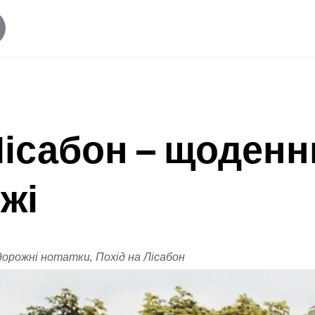
Лісабон – щоденн
жі
дорожні нотатки, Похід на Лісабон