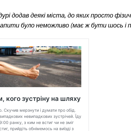
дурі додав деякі міста, до яких просто фізи
пити було неможливо (має ж бути шось і пр