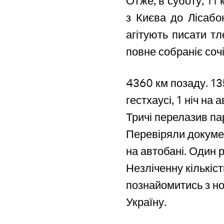
Отже, в суботу, 1
з Києва до Лісабон
агітують писати тл
повне собраніє соч
4360 км позаду. 135 
гестхаусі, 1 ніч
на ав
Тричі перелазив пар
Перевіряли докуме
на автобані. Один 
Незліченну кількіст
познайомитись з но
Україну.