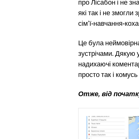
про Лісабон і не зн
які так і не змогли
сім’ї-навчання-коха
Це була неймовірн
зустрічами. Дякую у
надихаючі коментарі
просто так і комусь
Отже, від початку