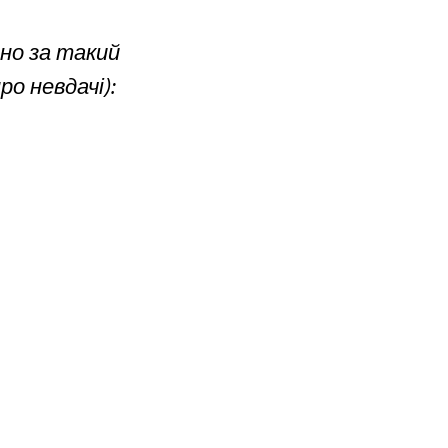
чно за такий
о невдачі):