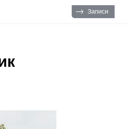
Записи
ик