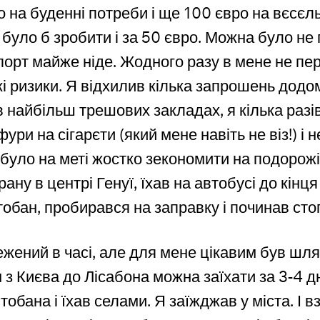
 на буденні потреби і ще 100 євро на вєсєл
уло б зробити і за 50 євро. Можна було не 
орт майже ніде. Жодного разу в мене не пер
і ризики. Я відхилив кілька запрошень додо
в найбільш трешових закладах, я кілька разі
ури на сігарєти (який мене навіть не віз!) і
 було на меті жостко зекономити на подорожі
ну в центрі Генуї, їхав на автобусі до кінця
тобан, пробирався на заправку і починав сто
жений в часі, але для мене цікавим був шлях
з Києва до Лісабона можна заїхати за 3-4 дн
втобана і їхав селами. Я заїжджав у міста. І в