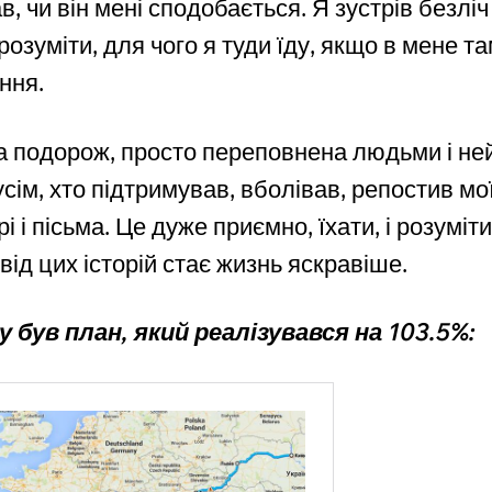
ав, чи він мені сподобається. Я зустрів безл
 зрозуміти, для чого я туди їду, якщо в мене 
ння.
а подорож, просто переповнена людьми і н
сім, хто підтримував, вболівав, репостив мої 
 і пісьма. Це дуже приємно, їхати, і розуміти
 від цих історій стає жизнь яскравіше.
 був план, який реалізувався на 103.5%: