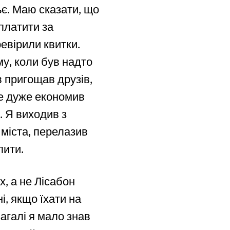
ьє. Маю сказати, що
платити за
евірили квитки.
му, коли був надто
в пригощав друзів,
 не дуже економив
. Я виходив з
 міста, перелазив
пити.
, а не Лісабон
і, якщо їхати на
загалі я мало знав