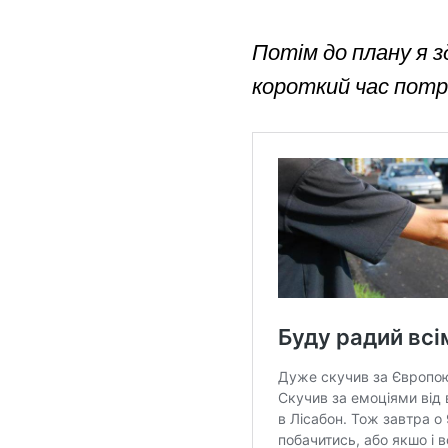
Потім до плану я з
короткий час потра