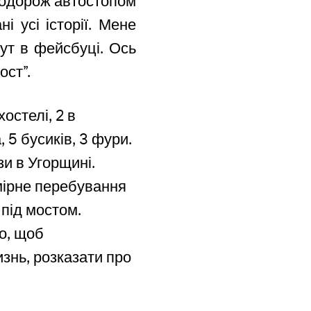
подорож автостопом
і усі історії. Мене
тут в фейсбуці. Ось
ост”.
хостелі, 2 в
, 5 бусиків, 3 фури.
зи в Угорщині.
мірне перебування
 під мостом.
го, щоб
знь, розказати про